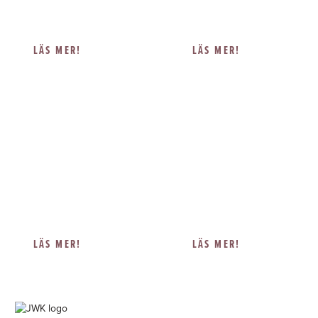
arrow_forward
arrow_forward
Hitta till oss!
Hitta till oss!
LÄS MER!
LÄS MER!
SÖDERTÄLJE
NORRKÖPING
sodertalje@jwk.se
norrkoping@jwk.se
08-51837820
011-4501720
Storgatan 1
Malmgatan 4
151 72 Södertälje
602 23 Norrköping
arrow_forward
arrow_forward
Hitta till oss!
Hitta till oss!
LÄS MER!
LÄS MER!