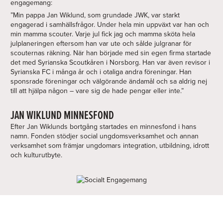
engagemang:
”Min pappa Jan Wiklund, som grundade JWK, var starkt
engagerad i samhällsfrågor. Under hela min uppväxt var han och
min mamma scouter. Varje jul fick jag och mamma sköta hela
julplaneringen eftersom han var ute och sålde julgranar för
scouternas räkning. När han började med sin egen firma startade
det med Syrianska Scoutkåren i Norsborg. Han var även revisor i
Syrianska FC i många år och i otaliga andra föreningar. Han
sponsrade föreningar och välgörande ändamål och sa aldrig nej
till att hjälpa någon – vare sig de hade pengar eller inte.”
JAN WIKLUND MINNESFOND
Efter Jan Wiklunds bortgång startades en minnesfond i hans
namn. Fonden stödjer social ungdomsverksamhet och annan
verksamhet som främjar ungdomars integration, utbildning, idrott
och kulturutbyte.