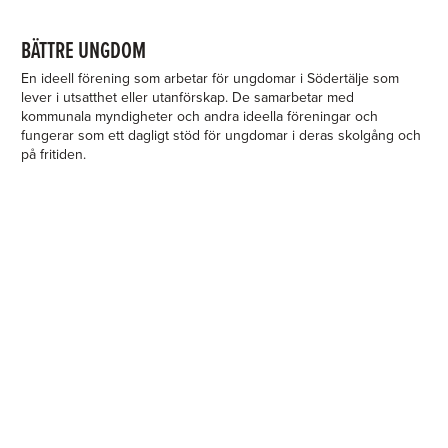
BÄTTRE UNGDOM
En ideell förening som arbetar för ungdomar i Södertälje som
lever i utsatthet eller utanförskap. De samarbetar med
kommunala myndigheter och andra ideella föreningar och
fungerar som ett dagligt stöd för ungdomar i deras skolgång och
på fritiden.
LILJEHOLMEN
RÖNNINGE/SALEM
liljeholmen@jwk.se
ronninge@jwk.se
08-53440570
08-53257160
Sjöviksvägen 23
Stationsvägen 9A
117 60 Stockholm
144 61 Rönninge